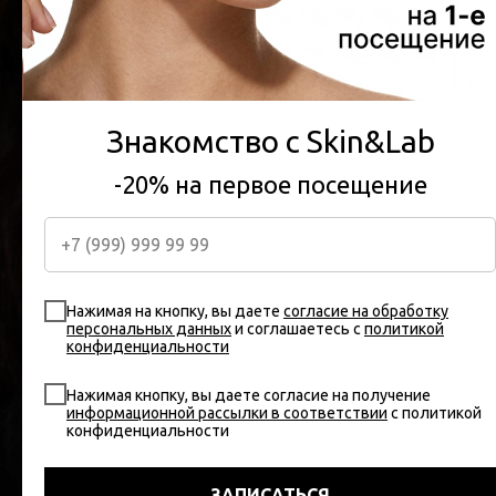
СПЕЦИАЛЬНОЕ
ПРЕДЛОЖЕНИЕ 20% НА
ПЕРВЫЙ ВИЗИТ
Знакомство с Skin&Lab
Мы свяжемся с вами в течение нескольких минут и запишем
вас на удобную дату
-20% на первое посещение
Нажимая на кнопку, вы даете
согласие на обработку
Нажимая на кнопку, вы даете
согласие на обработку
персональных данных
и соглашаетесь c
политикой
персональных данных
и соглашаетесь c
политикой
конфиденциальности
конфиденциальности
Т
Т
ОНЛАЙН ЗАПИСЬ
Нажимая кнопку, вы даете согласие на получение
информационной рассылки в соответствии
с политикой
Нажимая кнопку, вы даете согласие на получение
конфиденциальности
информационной рассылки в соответствии
с политикой
конфиденциальности
ОТПРАВИТЬ
ЗАПИСАТЬСЯ