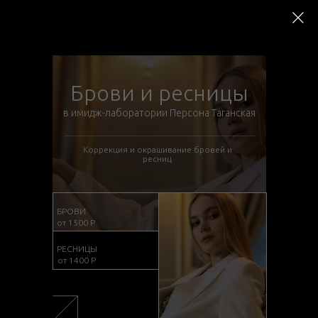
Брови и ресницы
в имидж-лаборатории Персона Таганская
Коррекция и окрашивание бровей и
ресниц
БРОВИ
от 1500 Р
РЕСНИЦЫ
от 1400 Р