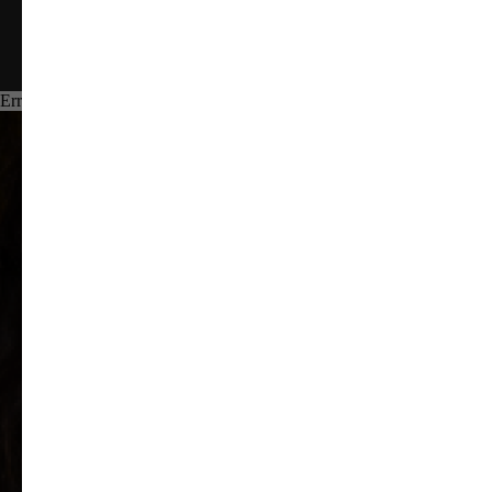
ЗАПИСАТЬСЯ
Error get alias
СПЕЦИАЛЬНОЕ
ПРЕДЛОЖЕНИЕ 20% НА
ПЕРВЫЙ ВИЗИТ
Мы свяжемся с вами в течение нескольких минут и запишем
вас на удобную дату