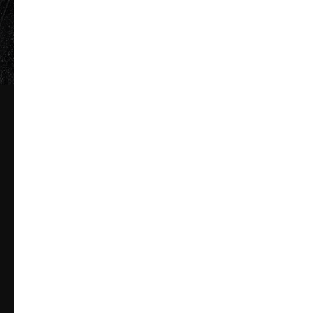
Услуги в 4 руки
ПОЛУЧАЙТЕ СКИДКИ В ТЕЧЕНИЕ
ТРЕХ МЕСЯЦЕВ С ПЕРВОГО
ВИЗИТА
Скидка 20%
Визит №1
на все услуги
Скидка 15%
Визит №2
на все услуги