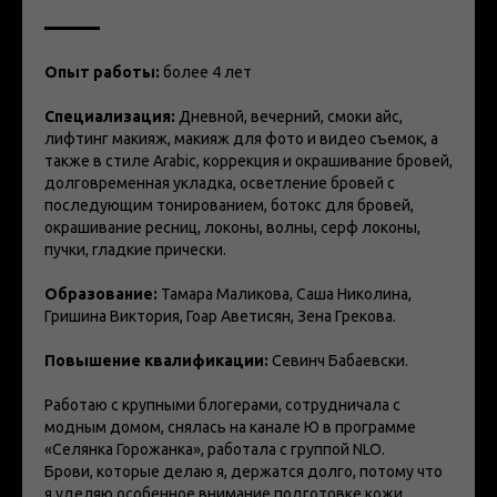
Опыт работы:
более 4 лет
Специализация:
Дневной, вечерний, смоки айс,
лифтинг макияж, макияж для фото и видео съемок, а
также в стиле Arabic, коррекция и окрашивание бровей,
долговременная укладка, осветление бровей с
последующим тонированием, ботокс для бровей,
окрашивание ресниц, локоны, волны, серф локоны,
пучки, гладкие прически.
Образование:
Тамара Маликова, Саша Николина,
Гришина Виктория, Гоар Аветисян, Зена Грекова.
Повышение квалификации:
Севинч Бабаевски.
Работаю с крупными блогерами, сотрудничала с
модным домом, снялась на канале Ю в программе
«Селянка Горожанка», работала с группой NLO.
Брови, которые делаю я, держатся долго, потому что
я уделяю особенное внимание подготовке кожи.