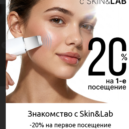
Знакомство с Skin&Lab
Приглашаем Вас на
клиентский день 27.08
-20% на первое посещение